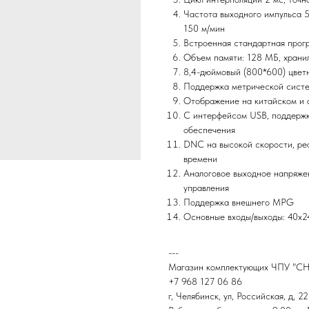
Частота выходного импульса 5
150 м/мин
Встроенная стандартная про
Объем памяти: 128 МБ, храни
8,4-дюймовый (800*600) цвет
Поддержка метрической сист
Отображение на китайском и а
С интерфейсом USB, поддержк
обеспечения
DNC на высокой скорости, ре
времени
Аналоговое выходное напряжен
управления
Поддержка внешнего MPG
Основные входы/выходы: 40х2
---
Магазин комплектующих ЧПУ "С
+7 968 127 06 86
г, Челябинск, ул, Российская, д, 2