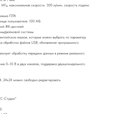
 МГц, максимальная скорость: 300 м/мин, скорость подачи:
грамма ПЛК
лище пользователя: 100 МБ
ной ЖК-дисплей
емы/дюймовой системы
нглийском языках, которые можно выбрать по параметру
а обработки файлов USB, обновление программного
ализует обработку передачи данных в режиме реального
ие 0–10 В в двух каналах, поддержка двухшпиндельного
4, 24х24 можно свободно редактировать
НС-Студио"
20