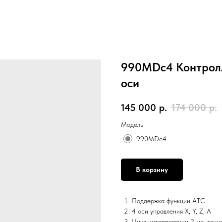
990MDc4 Контролл
оси
145 000
р.
174 000
р.
Модель
990MDc4
В корзину
Поддержка функции ATC
4 оси управления X, Y, Z, А
Цикл интерполяции 2 мс, точн