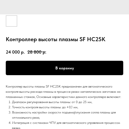
Контроллер высоты плазмы SF HC25K
24 000
р.
28 800
р.
В корзину
Контроллер высоты плазмы SF HC25K предназначен для автоматического
контроля высоты расхода плазмы в процессе резки металлических заготовок на
плазменных станках, Основные характеристики данного контроллера включают:
Диапазон регулирования высоты плазмы: от 0 до 25 мм,
Точность контроля высоты плазмы: до ±0,1 мм,
Возможность настройки скорости подъема/опускания сопла плазмы для
оптимального реза,
Интеграция с системами ЧПУ для автоматического управления процессом
резки,