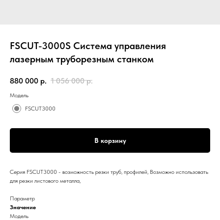
FSCUT-3000S Система управления
лазерным труборезным станком
880 000
р.
1 056 000
р.
Модель
FSCUT3000
В корзину
Серия FSCUT3000 - возможность резки труб, профилей, Возможно использовать
для резки листового металла,
Параметр
Значение
Модель