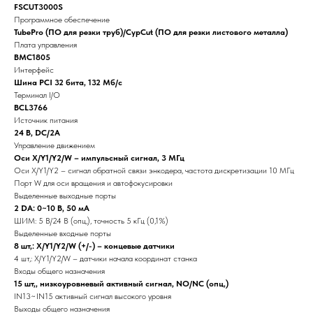
FSCUT3000S
Программное обеспечение
TubePro (ПО для резки труб)/CypCut (ПО для резки листового металла)
Плата управления
BMC1805
Интерфейс
Шина PCI 32 бита, 132 Мб/с
Терминал I/O
BCL3766
Источник питания
24 В, DC/2A
Управление движением
Оси X/Y1/Y2/W – импульсный сигнал, 3 МГц
Оси X/Y1/Y2 – сигнал обратной связи энкодера, частота дискретизации 10 МГц
Порт W для оси вращения и автофокусировки
Выделенные выходные порты
2 DA: 0~10 В, 50 мА
ШИМ: 5 В/24 В (опц,), точность 5 кГц (0,1%)
Выделенные входные порты
8 шт,: X/Y1/Y2/W (+/-) – концевые датчики
4 шт,: X/Y1/Y2/W – датчики начала координат станка
Входы общего назначения
15 шт,, низкоуровневый активный сигнал, NO/NC (опц,)
IN13~IN15 активный сигнал высокого уровня
Выходы общего назначения