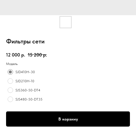
Фильтры сети
12 000
р.
15 200
р.
Модель
SJD410H-30
SJD210H-10
SJS360-50-DT4
SJS480-50-DT35
В корзину