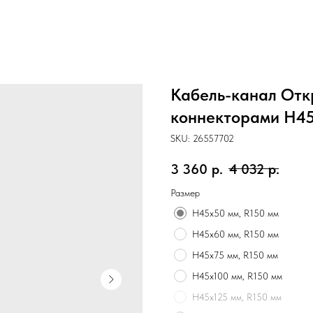
Кабель-канал Отк
коннекторами H4
SKU:
26557702
3 360
р.
4 032
р.
Размер
H45х50 мм, R150 мм
H45х60 мм, R150 мм
H45х75 мм, R150 мм
H45х100 мм, R150 мм
H45х125 мм, R150 мм