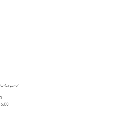
НС-Студио"
20
16:00