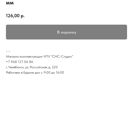
мм
126,00
р.
В корзину
---
Магазин комплектующих ЧПУ "СНС-Студио"
+7 968 127 06 86
г, Челябинск, ул, Российская, д, 220
Работаем в будние дни с 9:00 до 16:00