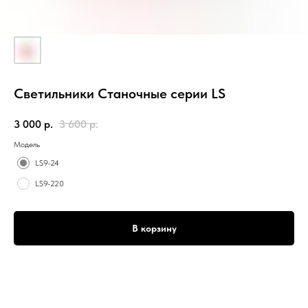
Светильники Станочные серии LS
3 000
р.
3 600
р.
Модель
LS9-24
LS9-220
В корзину