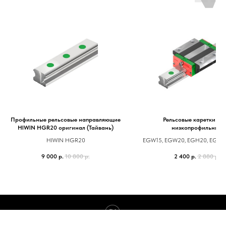
Профильные рельсовые направляющие
Рельсовые каретки E
HIWIN HGR20 оригинал (Тайвань)
низкопрофильные
HIWIN HGR20
EGW15, EGW20, EGH20, EGW2
9 000
р.
10 800
р.
2 400
р.
2 880
р.
Tilda
Made on