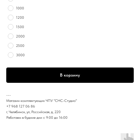
1000
1200
1500
2000
2500
3000
В корзину
---
Магазин комплектующих ЧПУ "СНС-Студио"
+7 968 127 06 86
г, Челябинск, ул, Российская, д, 220
Работаем в будние дни с 9:00 до 16:00