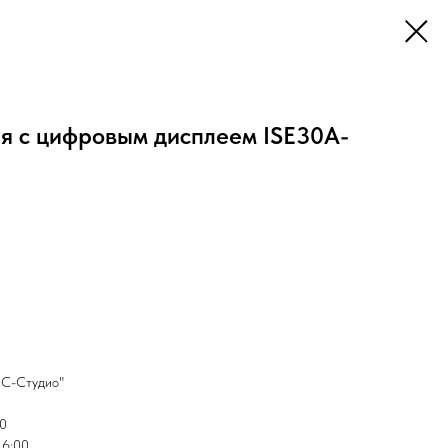
ия с цифровым дисплеем ISE30A-
НС-Студио"
20
16:00