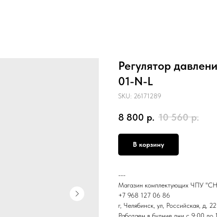
Регулятор давлен
01-N-L
SKU:
26171289
8 800
р.
10 560
р.
В корзину
---
Магазин комплектующих ЧПУ "С
+7 968 127 06 86
г, Челябинск, ул, Российская, д, 2
Работаем в будние дни с 9:00 до 