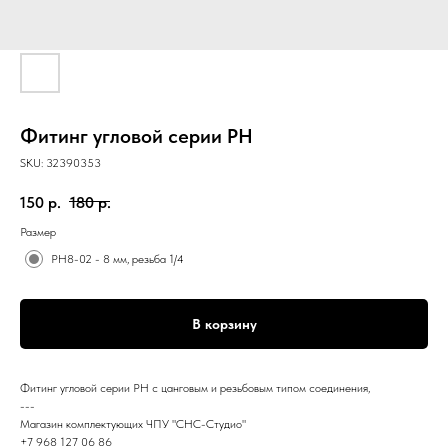
Фитинг угловой серии PH
SKU:
32390353
150
р.
180
р.
Размер
PH8-02 - 8 мм, резьба 1/4
В корзину
Фитинг угловой серии PH с цанговым и резьбовым типом соединения,
---
Магазин комплектующих ЧПУ "СНС-Студио"
+7 968 127 06 86