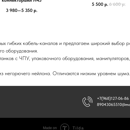
коннекторами H45
5 500
р.
6 600
р.
3 980—5 350
р.
ых гибких кабель-каналов и
предлагаем широкий выбор р
го оборудования.
анков с ЧПУ, упаковочного оборудования, манипуляторов,
из негорючего нейлона. Отличаются низким уровнем шума
+7(968)127-06-86
89043065510@mai
Tilda
Made on