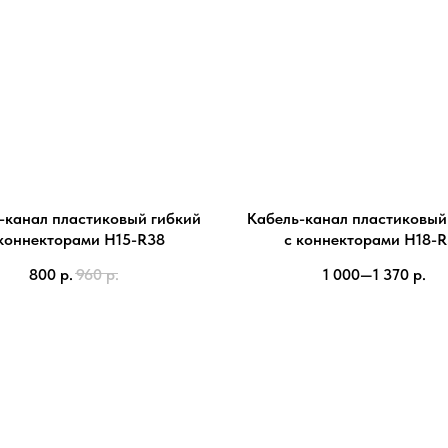
-канал пластиковый гибкий
Кабель-канал пластиковый
коннекторами H15-R38
с коннекторами H18-
800
р.
960
р.
1 000—1 370
р.