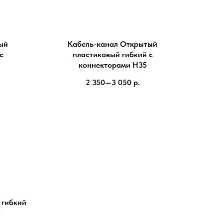
ый
Кабель-канал Открытый
с
пластиковый гибкий с
коннекторами H35
2 350—3 050
р.
 гибкий
5